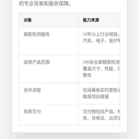
的专业背景和服务保障。
对象
能力来源
团
装配检测服务
10年以上行业经验，服务
队
汽车、电子、医疗等领域
方
法
与
适用产品范围
200余台套精密检测设备，
服
覆盖尺寸、性能、环境可
靠性
务
依
合作流程
在线看板实时更新进度，
据
每周项目周报
验收交付
交付物包括产品、检测报
告、合格证、出货清单