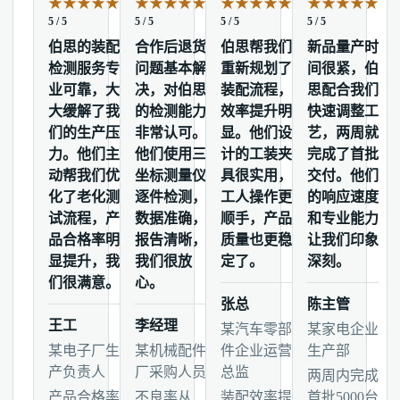
★
★
★
★
★
★
★
★
★
★
★
★
★
★
★
★
★
★
★
★
5 / 5
5 / 5
5 / 5
5 / 5
伯思的装配
合作后退货
伯思帮我们
新品量产时
检测服务专
问题基本解
重新规划了
间很紧，伯
业可靠，大
决，对伯思
装配流程，
思配合我们
大缓解了我
的检测能力
效率提升明
快速调整工
们的生产压
非常认可。
显。他们设
艺，两周就
力。他们主
他们使用三
计的工装夹
完成了首批
动帮我们优
坐标测量仪
具很实用，
交付。他们
化了老化测
逐件检测，
工人操作更
的响应速度
试流程，产
数据准确，
顺手，产品
和专业能力
品合格率明
报告清晰，
质量也更稳
让我们印象
显提升，我
我们很放
定了。
深刻。
们很满意。
心。
张总
陈主管
王工
李经理
某汽车零部
某家电企业
某电子厂生
某机械配件
件企业运营
生产部
产负责人
厂采购人员
总监
两周内完成
产品合格率
不良率从
装配效率提
首批5000台