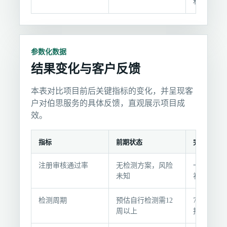
和结论
参数化数据
结果变化与客户反馈
本表对比项目前后关键指标的变化，并呈现客
户对伯思服务的具体反馈，直观展示项目成
效。
指标
前期状态
完成后
结
注册审核通过率
无检测方案，风险
一次性通
果
未知
补
变
化
检测周期
预估自行检测需12
7周完成全
与
周以上
报告
客