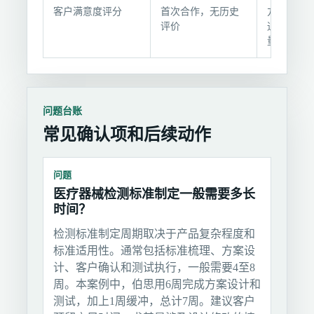
户
客户满意度评分
首次合作，无历史
方案专业性
反
评价
通效率5分
量5分
馈
问题台账
常见确认项和后续动作
问题
医疗器械检测标准制定一般需要多长
时间？
检测标准制定周期取决于产品复杂程度和
标准适用性。通常包括标准梳理、方案设
计、客户确认和测试执行，一般需要4至8
周。本案例中，伯思用6周完成方案设计和
测试，加上1周缓冲，总计7周。建议客户