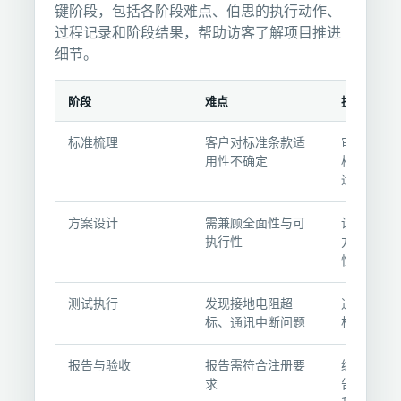
键阶段，包括各阶段难点、伯思的执行动作、
过程记录和阶段结果，帮助访客了解项目推进
细节。
阶段
难点
执行动作
项
标准梳理
客户对标准条款适
审核产品
目
用性不确定
档，梳理GB
过
适用标准
程
与
方案设计
需兼顾全面性与可
设计分三
执
执行性
方案：安
性、专项
行
记
测试执行
发现接地电阻超
通知客户
录
标、通讯中断问题
析原因并
报告与验收
报告需符合注册要
编制完整
求
告，含数