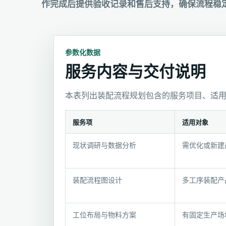
作完成后提供验收记录和售后支持，确保流程稳
参数化数据
服务内容与交付说明
本表列出装配流程规划包含的服务项目、适
服务项
适用对象
服
现状调研与数据分析
需优化或新建
务
内
容
装配流程图设计
多工序装配产
与
交
付
工位布局与物料方案
有固定生产场
说