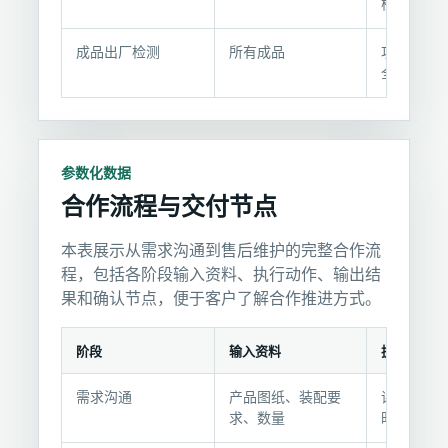
说
检
明
成品出厂检测
所有成品
功能、外
全检
参数化数据
合作流程与交付节点
本表展示从需求沟通到售后维护的完整合作流
程，包括各阶段输入资料、执行动作、输出结
果和确认节点，便于客户了解合作推进方式。
阶段
输入资料
执行动作
合
需求沟通
产品图纸、装配要
评估复杂
作
求、数量
时，出具
流