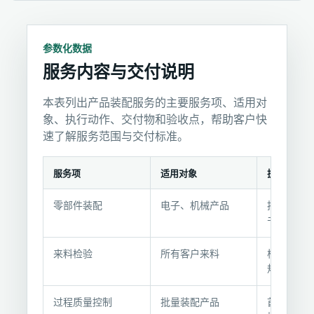
参数化数据
服务内容与交付说明
本表列出产品装配服务的主要服务项、适用对
象、执行动作、交付物和验收点，帮助客户快
速了解服务范围与交付标准。
服务项
适用对象
执行动作
服
零部件装配
电子、机械产品
按图纸和
务
书组装
内
容
来料检验
所有客户来料
核对数量
与
规格
交
付
过程质量控制
批量装配产品
首件确认