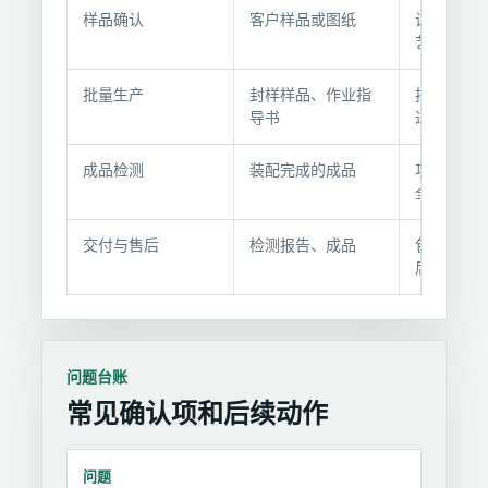
程
样品确认
客户样品或图纸
试装样品
与
艺参数
交
付
批量生产
封样样品、作业指
按工艺批
节
导书
过程抽检
点
成品检测
装配完成的成品
功能、外
全检
交付与售后
检测报告、成品
包装交付
后支持
问题台账
常见确认项和后续动作
问题