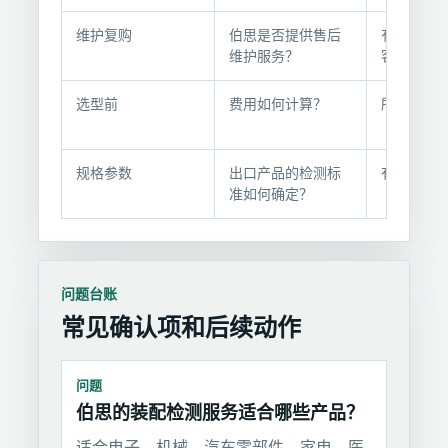
维护复购
伯思是否提供售后
有长期合
维护服务？
客户
选型前
费用如何计算？
所有潜在
规格参数
出口产品的检测标
有出口需
准如何确定？
问题台账
常见确认项和后续动作
问题
伯思的装配检测服务适合哪些产品？
适合电子、机械、汽车零部件、家电、医