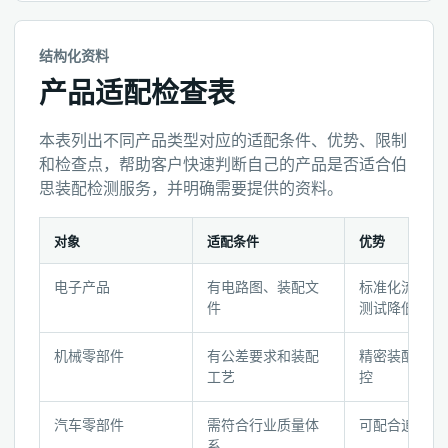
结构化资料
产品适配检查表
本表列出不同产品类型对应的适配条件、优势、限制
和检查点，帮助客户快速判断自己的产品是否适合伯
思装配检测服务，并明确需要提供的资料。
对象
适配条件
优势
产
电子产品
有电路图、装配文
标准化流程，
品
件
测试降低早期
适
配
机械零部件
有公差要求和装配
精密装配，扭
检
工艺
控
查
表
汽车零部件
需符合行业质量体
可配合追溯要
系