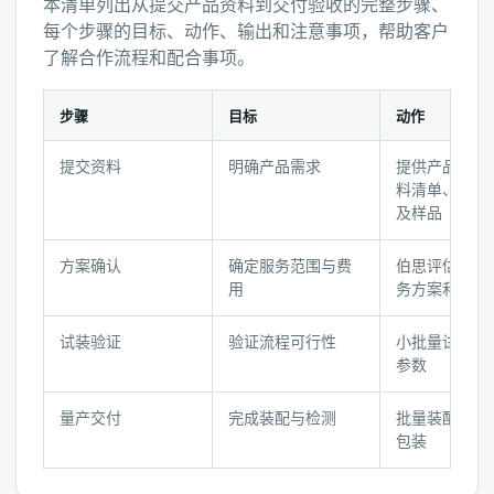
本清单列出从提交产品资料到交付验收的完整步骤、
每个步骤的目标、动作、输出和注意事项，帮助客户
了解合作流程和配合事项。
步骤
目标
动作
装
提交资料
明确产品需求
提供产品图纸
配
料清单、装配
检
及样品
测
服
方案确认
确定服务范围与费
伯思评估后提
务
用
务方案和报价
步
骤
试装验证
验证流程可行性
小批量试装，
参数
清
单
量产交付
完成装配与检测
批量装配、检
包装