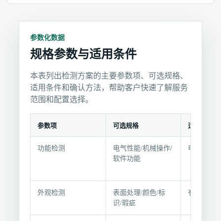
参数化数据
规格参数与适用条件
本表列出检测方案的主要参数项、可选规格、
适用条件和确认方法，帮助客户快速了解服务
范围和配置选择。
参数项
可选规格
适用条件
规
功能检测
电气性能/机械操作/
电子、机
格
软件功能
参
数
与
外观检测
表面处理/颜色/标
有外观要
适
识/瑕疵
用