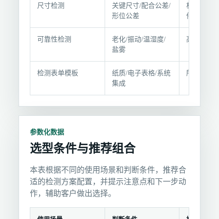
条
尺寸检测
关键尺寸/配合公差/
机械零部
形位公差
件
件
可靠性检测
老化/振动/温湿度/
高可靠性
盐雾
检测表单模板
纸质/电子表格/系统
所有检测
集成
参数化数据
选型条件与推荐组合
本表根据不同的使用场景和判断条件，推荐合
适的检测方案配置，并提示注意点和下一步动
作，辅助客户做出选择。