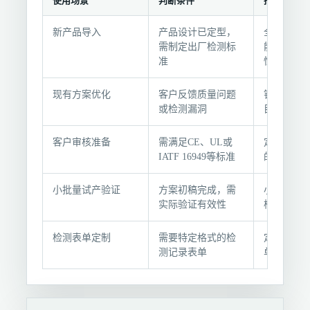
使用场景
判断条件
推荐选择
选
新产品导入
产品设计已定型，
全面检测
型
需制定出厂检测标
能+外观+
条
准
性）
件
与
现有方案优化
客户反馈质量问题
针对性补
推
或检测漏洞
目或调整
荐
组
客户审核准备
需满足CE、UL或
定制符合
IATF 16949等标准
的检测方
合
小批量试产验证
方案初稿完成，需
小批验证
实际验证有效性
样品检测
检测表单定制
需要特定格式的检
定制纸质
测记录表单
单模板