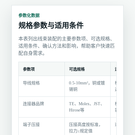
参数化数据
规格参数与适用条件
本表列出线束装配的主要参数项、可选规格、
适用条件、确认方法和影响，帮助客户快速匹
配自身需求。
参数项
可选规格
适用条件
规
导线规格
0.5-10mm²，铜或镀
根据载流
格
锡铜
选择
参
数
连接器品牌
TE、Molex、JST、
根据客户
与
Hirose等
容性选择
适
用
端子压接
压接高度按标准，
适用所有
条
拉力≥规定值