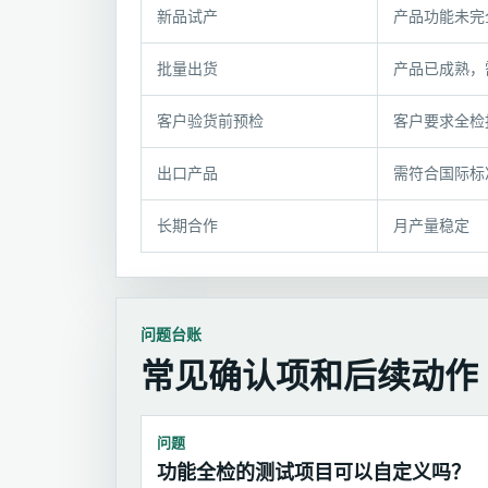
选
新品试产
产品功能未完
型
条
批量出货
产品已成熟，
件
与
客户验货前预检
客户要求全检
推
荐
出口产品
需符合国际标
组
合
长期合作
月产量稳定
问题台账
常见确认项和后续动作
问题
功能全检的测试项目可以自定义吗？