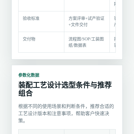
格
期
参
数
验收标准
方案评审+试产验证
客户参与
+文件交付
产
与
适
交付物
流程图/SOP/工装图
按版本包
用
纸/数据表
容
条
件
参数化数据
装配工艺设计选型条件与推荐
组合
根据不同的使用场景和判断条件，推荐合适的
工艺设计版本和注意事项，帮助客户快速决
策。