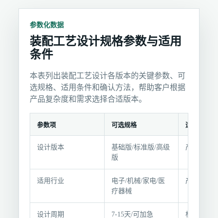
参数化数据
装配工艺设计规格参数与适用
条件
本表列出装配工艺设计各版本的关键参数、可
选规格、适用条件和确认方法，帮助客户根据
产品复杂度和需求选择合适版本。
参数项
可选规格
适用条件
装
设计版本
基础版/标准版/高级
产品复杂度
配
版
工
艺
适用行业
电子/机械/家电/医
产品需多
设
疗器械
计
规
设计周期
7-15天/可加急
根据产品