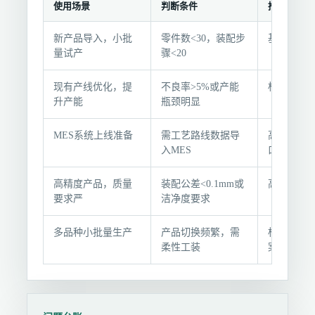
使用场景
判断条件
推荐选择
装
新产品导入，小批
零件数<30，装配步
基础版+试
配
量试产
骤<20
工
艺
现有产线优化，提
不良率>5%或产能
标准版+工
设
升产能
瓶颈明显
计
选
MES系统上线准备
需工艺路线数据导
高级版（含
型
入MES
口）
条
件
高精度产品，质量
装配公差<0.1mm或
高级版+防
要求严
洁净度要求
与
推
多品种小批量生产
产品切换频繁，需
标准版+快
荐
柔性工装
案
组
合