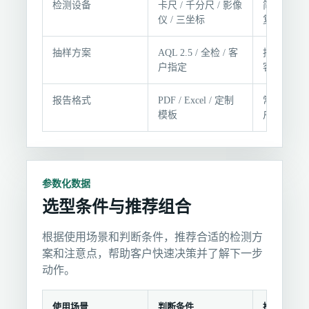
检测设备
卡尺 / 千分尺 / 影像
简单尺寸 /
件
仪 / 三坐标
复杂曲面
抽样方案
AQL 2.5 / 全检 / 客
批量稳定 /
户指定
客户要求
报告格式
PDF / Excel / 定制
常规 / 数据
模板
户系统对
参数化数据
选型条件与推荐组合
根据使用场景和判断条件，推荐合适的检测方
案和注意点，帮助客户快速决策并了解下一步
动作。
使用场景
判断条件
推荐选择