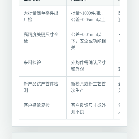
选
大批量简单零件出
批量>1000件/批，
影像测量
型
厂检
公差±0.05mm以上
测 + AQL 
条
件
高精度关键尺寸全
公差±0.01mm以
三坐标测
与
检
下，安全或功能相
+ 外观目
推
关
荐
组
来料检验
外购件需确认尺寸
卡尺抽检 
和外观
查，按AQL 
合
新产品试产首件检
新模具或新工艺首
全尺寸检测 
测
次生产
分析
客户投诉复检
客户反馈尺寸或外
保留样品复
观不良
大抽检比