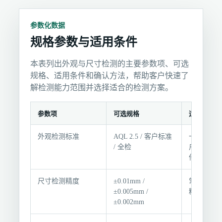
参数化数据
规格参数与适用条件
本表列出外观与尺寸检测的主要参数项、可选
规格、适用条件和确认方法，帮助客户快速了
解检测能力范围并选择适合的检测方案。
参数项
可选规格
适用条件
规
外观检测标准
AQL 2.5 / 客户标准
一般外观要求
格
/ 全检
户指定 / 
参
件
数
与
尺寸检测精度
±0.01mm /
常规公差 /
适
±0.005mm /
精密配合
±0.002mm
用
条