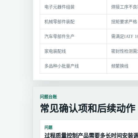
选
电子元器件组装
焊接工序不良
型
条
机械零部件装配
扭矩要求严格
件
与
汽车零部件生产
需满足IATF 16
推
荐
家电装配线
密封性检测需
组
合
多品种小批量产线
频繁换线
问题台账
常见确认项和后续动作
问题
过程质量控制产品需要多长时间安装