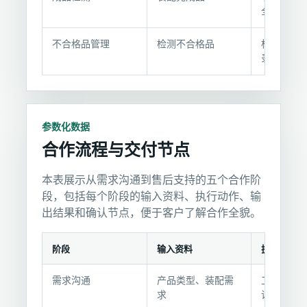
说
全面检测
明
不合格品管理
检测不合格品
标识、隔
录、处理
参数化数据
合作流程与交付节点
本表展示从需求沟通到售后支持的五个合作阶
段，包括每个阶段的输入资料、执行动作、输
出结果和确认节点，便于客户了解合作全貌。
阶段
输入资料
执行动作
合
需求沟通
产品类型、装配需
工程师对
作
求
详情
流