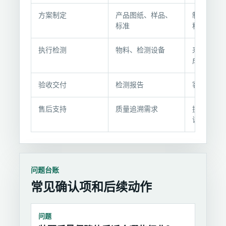
程
方案制定
产品图纸、样品、
制定检测
与
标准
程方案
交
付
执行检测
物料、检测设备
来料检、
节
成品检
点
验收交付
检测报告
客户验收
售后支持
质量追溯需求
提供追溯
议
问题台账
常见确认项和后续动作
问题