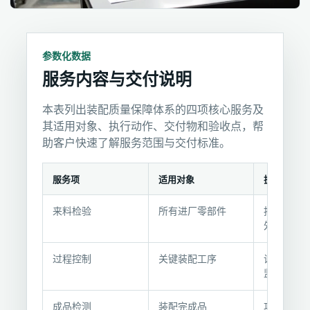
参数化数据
服务内容与交付说明
本表列出装配质量保障体系的四项核心服务及
其适用对象、执行动作、交付物和验收点，帮
助客户快速了解服务范围与交付标准。
服务项
适用对象
执行动作
服
来料检验
所有进厂零部件
按标准检
务
外观、材
内
容
过程控制
关键装配工序
设置质检
与
监控参数
交
付
成品检测
装配完成品
功能、外