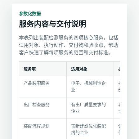
参数化数据
服务内容与交付说明
本表列出装配检测服务的四项核心服务，包括
适用对象、执行动作、交付物和验收点，帮助
客户快速了解每项服务的范围和交付标准。
服务项
适用对象
执行动作
服
产品装配服务
电子、机械制造企
按工艺要
务
业
部件为成
内
容
出厂检查服务
有出厂质量要求的
功能、外
与
企业
全面检测
交
付
装配流程规划
需新建或优化装配
设计装配
说
线的企业
位布局和