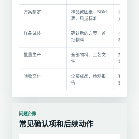
流
程
方案制定
样品或图纸、BOM
评估可行
与
表、质量标准
方案和报
交
付
样品试装
确认后的方案、首
小批量试
节
批物料
检测
点
批量生产
全部物料、工艺文
批量装配
件
定期报告
验收交付
全部成品、检测报
客户抽检
告
签署验收
问题台账
常见确认项和后续动作