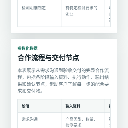
明
检测明细制定
有特定检测要求的
明确检测
企业
法、抽样
定标准
参数化数据
合作流程与交付节点
本表展示从需求沟通到验收交付的完整合作流
程，包括各阶段输入资料、执行动作、输出结
果和确认节点，帮助客户了解每一步的配合要
求和交付物。
阶段
输入资料
执行动作
合
需求沟通
产品类型、数量、
销售工程
作
检测要求
安排技术